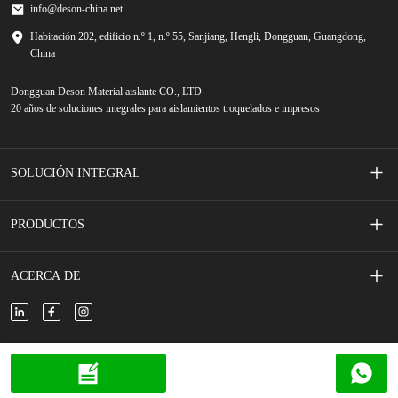
info@deson-china.net
Habitación 202, edificio n.º 1, n.º 55, Sanjiang, Hengli, Dongguan, Guangdong,
China
Dongguan Deson Material aislante CO., LTD
20 años de soluciones integrales para aislamientos troquelados e impresos
SOLUCIÓN INTEGRAL
Interruptores de membrana serigrafiados
PRODUCTOS
Accesorios de teléfono movil
Cinta adhesiva
ACERCA DE
Vehículo de nueva energía
Espuma adhesiva
Sobre nosotros
Nuevo almacenamiento de energía
Película/papel aislado
Contáctenos
Copyright © 2024 DESON todos los derechos reservados.
Accesorios electrónicos y eléctricos