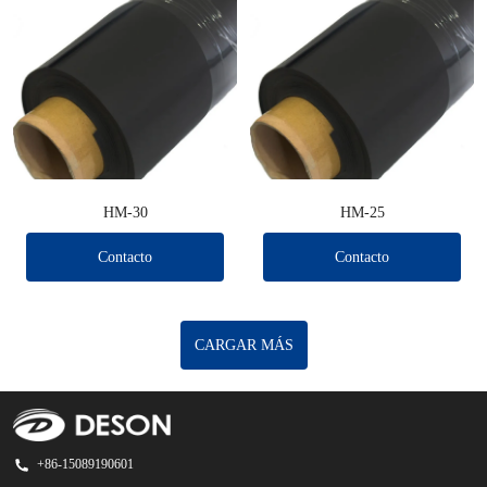
HM-30
HM-25
Contacto
Contacto
CARGAR MÁS
+86-15089190601