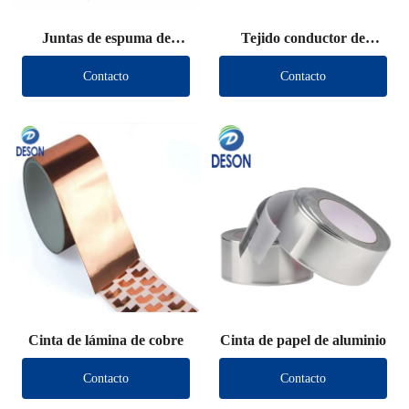
Juntas de espuma de
Tejido conductor de
protección EMI (tipo
protección
Contacto
Contacto
largo)
Cinta de lámina de cobre
Cinta de papel de aluminio
Contacto
Contacto