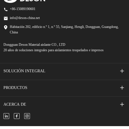
+86-15089190601
info@deson-china.net
Habitación 202, edificio n.º 1, n.º 55, Sanjiang, Hengli, Dongguan, Guangdong,
China
Dongguan Deson Material aislante CO., LTD
20 años de soluciones integrales para aislamientos troquelados e impresos
SOLUCIÓN INTEGRAL
Interruptores de membrana serigrafiados
PRODUCTOS
Accesorios de teléfono movil
Cinta adhesiva
ACERCA DE
Vehículo de nueva energía
Espuma adhesiva
Sobre nosotros
Nuevo almacenamiento de energía