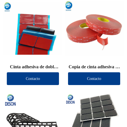
Cinta adhesiva de doble
Copia de cinta adhesiva de
cara VHB (otra marca)
doble cara VHB (otra
Contacto
Contacto
marca)