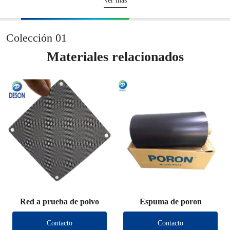
Ver más
Colección 01
Comprar todo
Materiales relacionados
Red a prueba de polvo
Espuma de poron
Contacto
Contacto