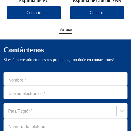
Espuma de PU
Espuma de caucho NBR
Contacto
Contacto
Ver más
Contáctenos
Si está interesado en nuestros productos, ¡no dude en contactarnos!
Nombre
*
Correo electrónico
*
País/Región
*
Número de teléfono