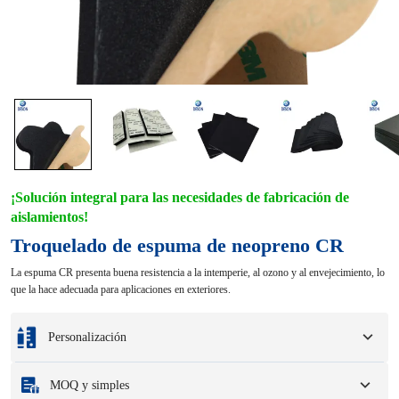
¡Solución integral para las necesidades de fabricación de
aislamientos!
Troquelado de espuma de neopreno CR
La espuma CR presenta buena resistencia a la intemperie, al ozono y al envejecimiento, lo
que la hace adecuada para aplicaciones en exteriores.
Personalización
Personalización basada en sus muestras o dibujos de diseño.
MOQ y simples
Las opciones de personalización completas incluyen colores, tamaños, formas,