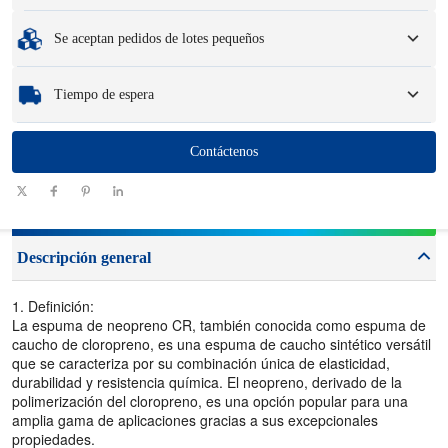
opciones de embalaje y logotipo.
Cantidad mínima de pedido
:
1 unidad.
Se aceptan pedidos de lotes pequeños
Muestras
: Las muestras personalizadas disponibles pueden generar una
tarifa y cargos de logística.
Ya sea que necesite solo una pieza o unos cientos, podemos ayudarlo a obtener
Tiempo de espera
los productos que necesita de manera rápida y eficiente.
Cantidad
Contáctenos
1 - 100
101 - 1000
1001 - 10000
> 10000
(piezas)
Plazo de
7-10
10-12
12-15
Ser negociado
entrega (días)
Descripción general
1. Definición:
La espuma de neopreno CR, también conocida como espuma de
caucho de cloropreno, es una espuma de caucho sintético versátil
que se caracteriza por su combinación única de elasticidad,
durabilidad y resistencia química. El neopreno, derivado de la
polimerización del cloropreno, es una opción popular para una
amplia gama de aplicaciones gracias a sus excepcionales
propiedades.