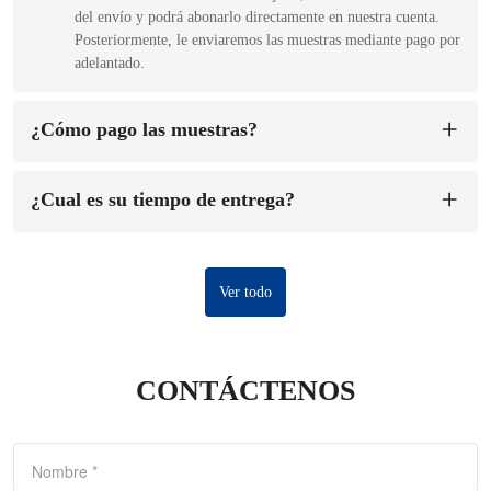
del envío y podrá abonarlo directamente en nuestra cuenta.
Posteriormente, le enviaremos las muestras mediante pago por
adelantado.
¿Cómo pago las muestras?
Puede abonar el pago a la cuenta de nuestra empresa. Una vez
recibido el pago, nos encargaremos de fabricarle las muestras.
¿Cual es su tiempo de entrega?
El tiempo de preparación de las muestras es de 1 a 7 días
hábiles.
El tiempo de entrega es
de 7 a 15 días
después de confirmado
el pedido y el depósito.
Ver todo
CONTÁCTENOS
Nombre
*