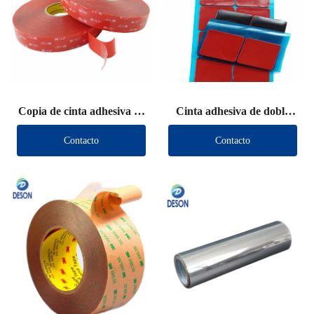
Copia de cinta adhesiva de
Cinta adhesiva de doble
doble cara VHB (otra
cara VHB (otra marca)
Contacto
Contacto
marca)