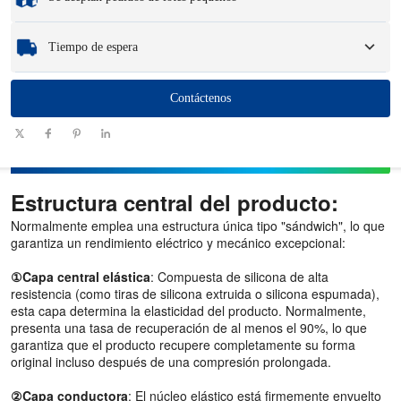
y cargos de logística.
Ya sea que necesite solo una pieza o unos cientos, podemos ayudarlo a obtener
Tiempo de espera
los productos que necesita de manera rápida y eficiente.
Cantidad
Contáctenos
1 - 100
101 - 1000
1001 - 10000
> 10000
(piezas)
Plazo de
7-10
10-12
12-15
Ser negociado
entrega (días)
Estructura central del producto:
Normalmente emplea una estructura única tipo "sándwich", lo que
garantiza un rendimiento eléctrico y mecánico excepcional:
①Capa central elástica
: Compuesta de silicona de alta
resistencia (como tiras de silicona extruida o silicona espumada),
esta capa determina la elasticidad del producto. Normalmente,
presenta una tasa de recuperación de al menos el 90%, lo que
garantiza que el producto recupere completamente su forma
original incluso después de una compresión prolongada.
②Capa conductora
: El núcleo elástico está firmemente envuelto