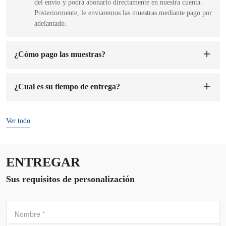
del envío y podrá abonarlo directamente en nuestra cuenta.
Posteriormente, le enviaremos las muestras mediante pago por
adelantado.
¿Cómo pago las muestras?
Puede abonar el pago a la cuenta de nuestra empresa. Una vez
recibido el pago, nos encargaremos de fabricarle las muestras.
¿Cual es su tiempo de entrega?
El tiempo de preparación de las muestras es de 1 a 7 días
hábiles.
El tiempo de entrega es
de 7 a 15 días
después de confirmado
el pedido y el depósito.
Ver todo
ENTREGAR
Sus requisitos de personalización
Nombre
*