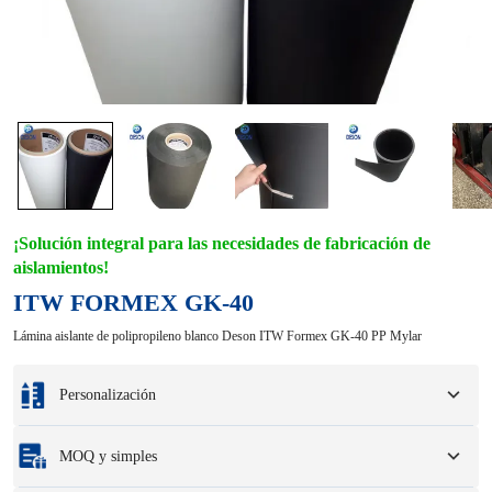
¡Solución integral para las necesidades de fabricación de
aislamientos!
ITW FORMEX GK-40
Lámina aislante de polipropileno blanco Deson ITW Formex GK-40 PP Mylar
Personalización
Personalización basada en sus muestras o dibujos de diseño.
MOQ y simples
Las opciones de personalización completas incluyen colores, tamaños, formas,
opciones de embalaje y logotipo.