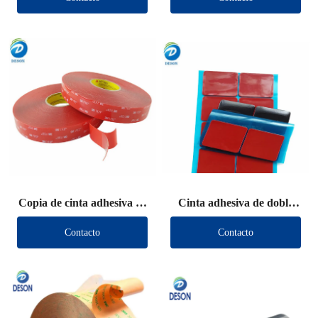
Copia de cinta adhesiva de
Cinta adhesiva de doble
doble cara VHB (otra
cara VHB (otra marca)
Contacto
Contacto
marca)