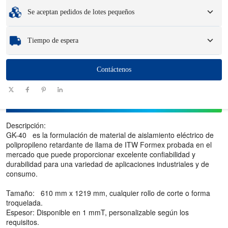
Cantidad mínima de pedido
:
1 unidad.
Se aceptan pedidos de lotes pequeños
Muestras
: Las muestras personalizadas disponibles pueden generar una tarifa
y cargos de logística.
Ya sea que necesite solo una pieza o unos cientos, podemos ayudarlo a obtener
Tiempo de espera
los productos que necesita de manera rápida y eficiente.
Cantidad
Contáctenos
1 - 100
101 - 1000
1001 - 10000
> 10000
(piezas)
Plazo de
7-10
10-12
12-15
Ser negociado
entrega (días)
Descripción:
GK-40 es la formulación de material de aislamiento eléctrico de
polipropileno retardante de llama de ITW Formex probada en el
mercado que puede proporcionar excelente confiabilidad y
durabilidad para una variedad de aplicaciones industriales y de
consumo.
Tamaño: 610 mm x 1219 mm, cualquier rollo de corte o forma
troquelada.
Espesor: Disponible en 1 mmT, personalizable según los
requisitos.