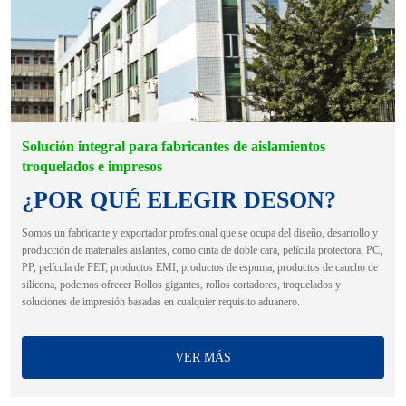
Solución integral para fabricantes de aislamientos
troquelados e impresos
¿POR QUÉ ELEGIR DESON?
Somos un fabricante y exportador profesional que se ocupa del diseño, desarrollo y
producción de materiales aislantes, como cinta de doble cara, película protectora, PC,
PP, película de PET, productos EMI, productos de espuma, productos de caucho de
silicona, podemos ofrecer Rollos gigantes, rollos cortadores, troquelados y
soluciones de impresión basadas en cualquier requisito aduanero.
VER MÁS