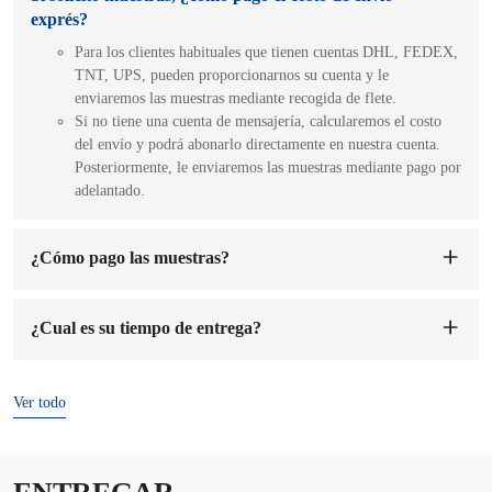
exprés?
Para los clientes habituales que tienen cuentas DHL, FEDEX,
TNT, UPS, pueden proporcionarnos su cuenta y le
enviaremos las muestras mediante recogida de flete.
Si no tiene una cuenta de mensajería, calcularemos el costo
del envío y podrá abonarlo directamente en nuestra cuenta.
Posteriormente, le enviaremos las muestras mediante pago por
adelantado.
¿Cómo pago las muestras?
Puede abonar el pago a la cuenta de nuestra empresa. Una vez
recibido el pago, nos encargaremos de fabricarle las muestras.
¿Cual es su tiempo de entrega?
El tiempo de preparación de las muestras es de 1 a 7 días
hábiles.
El tiempo de entrega es
de 7 a 15 días
después de confirmado
el pedido y el depósito.
Ver todo