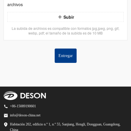
archivos
Subir
La subida de archivos es compatible con formatos jpg,jpeg, png, gif,
webp, pdf; el tamaño de la subida es de 10 MB
Entregar
+86-15089190601
info@deson-china.net
Habitación 202, edificio n.º 1, n.º 55, Sanjiang, Hengli, Dongguan, Guangdong,
China